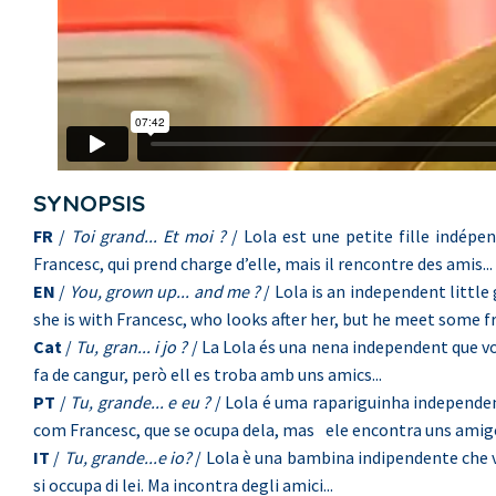
SYNOPSIS
FR
/
Toi grand... Et moi ?
/ Lola est une petite fille indépen
Francesc, qui prend charge d’elle, mais il rencontre des amis...
EN
/
You, grown up... and me ?
/ Lola is an independent little
she is with Francesc, who looks after her, but he meet some 
Cat
/
Tu, gran... i jo ?
/ La Lola és una nena independent que vol 
fa de cangur, però ell es troba amb uns amics...
PT
/
Tu, grande... e eu ?
/ Lola é uma rapariguinha independent
com Francesc, que se ocupa dela, mas ele encontra uns amig
IT
/
Tu, grande...e io?
/ Lola è una bambina indipendente che vu
si occupa di lei. Ma incontra degli amici...