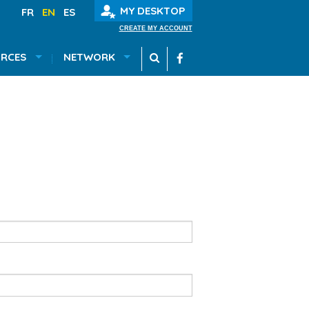
MY DESKTOP
FR
EN
ES
CREATE MY ACCOUNT
RCES
NETWORK