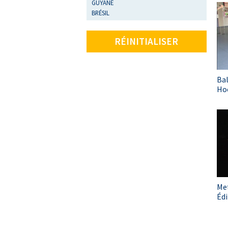
GUYANE
BRÉSIL
RÉINITIALISER
Ba
Hoe
Me
Éd