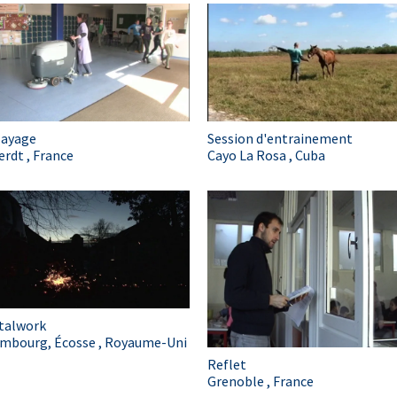
layage
Session d'entrainement
rdt , France
Cayo La Rosa , Cuba
talwork
imbourg, Écosse , Royaume-Uni
Reflet
Grenoble , France