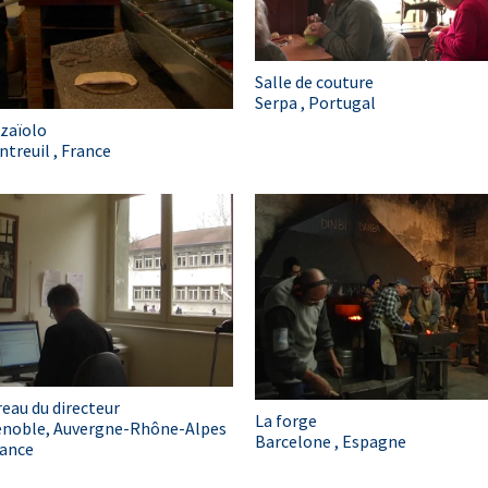
Salle de couture
Serpa , Portugal
zaïolo
treuil , France
eau du directeur
La forge
enoble, Auvergne-Rhône-Alpes
Barcelone , Espagne
rance