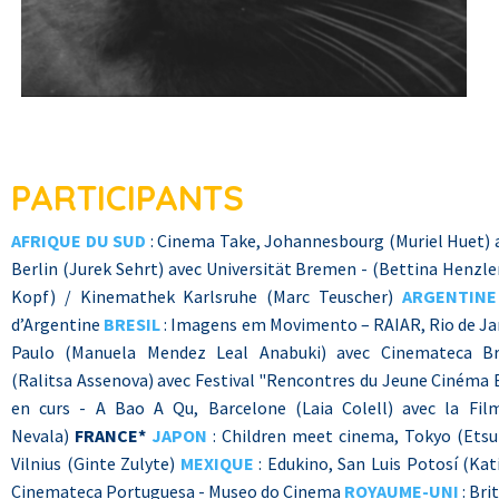
PARTICIPANTS
AFRIQUE DU SUD
: Cinema Take, Johannesbourg (Muriel Huet) av
Berlin (Jurek Sehrt) avec Universität Bremen - (Bettina Henzle
Kopf) / Kinemathek Karlsruhe (Marc Teuscher)
ARGENTINE
d’Argentine
BRESIL
: Imagens em Movimento – RAIAR, Rio de Jan
Paulo (Manuela Mendez Leal Anabuki) avec Cinemateca Br
(Ralitsa Assenova) avec Festival "Rencontres du Jeune Cinéma
en curs - A Bao A Qu, Barcelone (Laia Colell) avec la Fi
Nevala)
FRANCE*
JAPON
: Children meet cinema, Tokyo (Ets
Vilnius (Ginte Zulyte)
MEXIQUE
: Edukino, San Luis Potosí (Ka
Cinemateca Portuguesa - Museo do Cinema
ROYAUME-UNI
: Bri