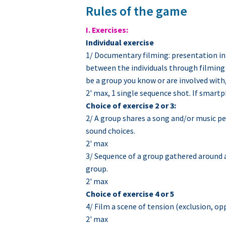
Rules of the game
I. Exercises:
Individual exercise
1/ Documentary filming: presentation in 
between the individuals through filming c
be a group you know or are involved with
2' max, 1 single sequence shot. If smart
Choice of exercise 2 or 3:
2/ A group shares a song and/or music per
sound choices.
2' max
3/ Sequence of a group gathered around a
group.
2' max
Choice of exercise 4 or 5
4/ Film a scene of tension (exclusion, opp
2' max