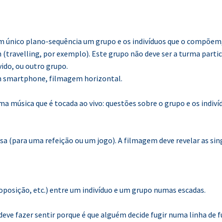
 único plano-sequência um grupo e os indivíduos que o compõem,
 (travelling, por exemplo). Este grupo não deve ser a turma part
ido, ou outro grupo.
m smartphone, filmagem horizontal.
 música que é tocada ao vivo: questões sobre o grupo e os indivíd
a (para uma refeição ou um jogo). A filmagem deve revelar as sin
oposição, etc.) entre um indivíduo e um grupo numas escadas.
 deve fazer sentir porque é que alguém decide fugir numa linha de 