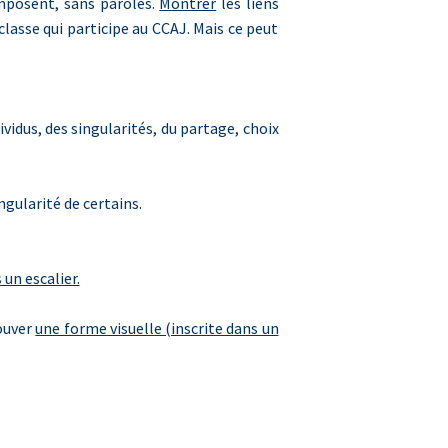
omposent, sans paroles.
Montrer
les liens
classe qui participe au CCAJ. Mais ce peut
vidus, des singularités, du partage, choix
ngularité de certains.
 un escalier.
rouver
une forme visuelle (inscrite dans un