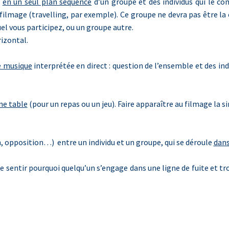
n
en un seul plan séquence
d’un groupe et des individus qui le c
e filmage (travelling, par exemple). Ce groupe ne devra pas être la 
el vous participez, ou un groupe autre.
rizontal.
e musique
interprétée en direct : question de l’ensemble et des indi
ne table
(pour un repas ou un jeu). Faire apparaître au filmage la si
n, opposition…) entre un individu et un groupe, qui se déroule
dans
ire sentir pourquoi quelqu’un s’engage dans une ligne de fuite et t