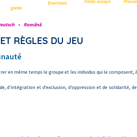
Films-essa
ys
Previo
Exercises
game
eutsch
•
R
omână
 ET RÈGLES DU JEU
unauté
er en même temps le groupe et les individus qui le composent, à 
de, d’intégration et d’exclusion, d’oppression et de solidarité, de