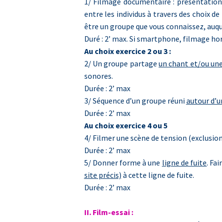
1/ Filmage documentaire : présentatio
entre les individus à travers des choix d
être un groupe que vous connaissez, auqu
Duré : 2’ max. Si smartphone, filmage ho
Au choix exercice 2 ou 3 :
2/ Un groupe partage
un chant et/ou un
sonores.
Durée : 2’ max
3/ Séquence d’un groupe réuni
autour d’u
Durée : 2’ max
Au choix exercice 4 ou 5
4/ Filmer une scène de tension (exclusio
Durée : 2’ max
5/ Donner forme à une
ligne de fuite
. Fa
site précis)
à cette ligne de fuite.
Durée : 2’ max
II. Film-essai :