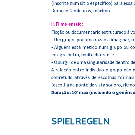
(inscrita num sítio específico) para essa 
Duração: 2 minutos, máximo
II. Filme-ensaio:
Ficção ou documentário estruturado à vo
- Um grupo, por uma razão a imaginar, 
- Alguém está metido num grupo ou com
integra outra, muito diferente.
- O surgir de uma singularidade dentro
A relação entre indivíduo e grupo não
sobretudo através de escolhas formais
(escolha de ponto de vista sonoro, ritmo
Duração: 10’ max (incluindo o genéric
SPIELREGELN