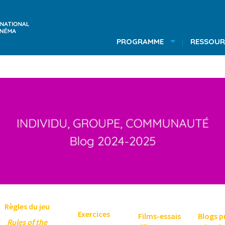
PROGRAMME
RESSOUR
Règles du jeu
Exercices
Films-essais
B
logs p
Rules of the