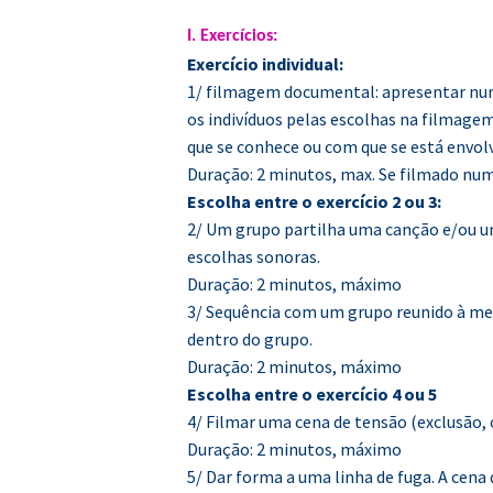
I. Exercícios:
Exercício individual:
1/ filmagem documental: apresentar num
os indivíduos pelas escolhas na filmagem
que se conhece ou com que se está envolv
Duração: 2 minutos, max. Se filmado nu
Escolha entre o exercício 2 ou 3:
2/ Um grupo partilha uma canção e/ou uma
escolhas sonoras.
Duração: 2 minutos, máximo
3/ Sequência com um grupo reunido à mes
dentro do grupo.
Duração: 2 minutos, máximo
Escolha entre o exercício 4 ou 5
4/ Filmar uma cena de tensão (exclusão, 
Duração: 2 minutos, máximo
5/ Dar forma a uma linha de fuga. A cena